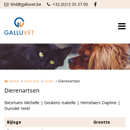
Overslaan en naar de inhoud gaan
khd@galluvet.be
+32 (0)13 35 37 00
Home
Over ons
Team
Dierenartsen
Dierenartsen
Biesmans Michelle | Geukens Isabelle | Hemelaers Daphne |
Durodié Yentl
Bijlage
Grootte